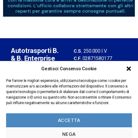
Autotrasporti B.
250.000 I.V.
C.S.
& B. Enterprise
02871580177
C.F.
S.r.l. con socio
02376900961
P.IVA
Gestisci Consenso Cookie
unico
BS-435013
REA
Iscrizione Albo
Per fornire le migliori esperienze, utilizziamo tecnologie come i cookie per
memorizzare e/o accedere alle informazioni del dispositivo. Il consenso a
n.BS
Autotrasporti
Sede legale:
queste tecnologie ci permetterà di elaborare dati come il comportamento di
1309601/X
via Artigianale, 61 -
navigazione o ID unici su questo sito. Non acconsentire o ritirare il consenso
amministrazione@pec.b
può influire negativamente su alcune caratteristiche e funzioni.
25025 Manerbio (BS)
benterprise.it
personale@pec.bbenter
ACCETTA
prise.it
Segnalazioni
NEGA