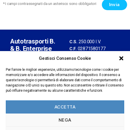
* I campi contrassegnati da un asterisco sono obbligatori
Autotrasporti B.
250.000 I.V.
C.S.
& B. Enterprise
02871580177
C.F.
S.r.l. con socio
02376900961
P.IVA
Gestisci Consenso Cookie
unico
BS-435013
REA
Iscrizione Albo
Per fornire le migliori esperienze, utilizziamo tecnologie come i cookie per
memorizzare e/o accedere alle informazioni del dispositivo. Il consenso a
n.BS
Autotrasporti
Sede legale:
queste tecnologie ci permetterà di elaborare dati come il comportamento di
1309601/X
via Artigianale, 61 -
navigazione o ID unici su questo sito. Non acconsentire o ritirare il consenso
amministrazione@pec.b
può influire negativamente su alcune caratteristiche e funzioni.
25025 Manerbio (BS)
benterprise.it
personale@pec.bbenter
ACCETTA
prise.it
Segnalazioni
NEGA
Whisteleblowing