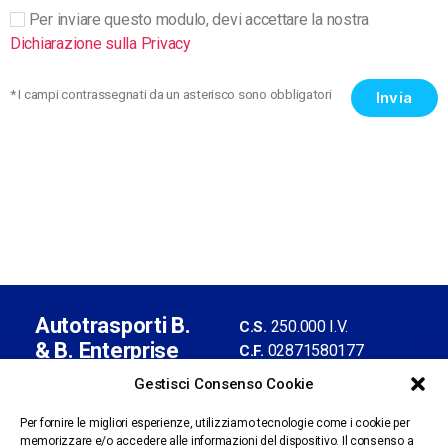
Per inviare questo modulo, devi accettare la nostra
Dichiarazione sulla Privacy
* I campi contrassegnati da un asterisco sono obbligatori
Autotrasporti B.
250.000 I.V.
C.S.
& B. Enterprise
02871580177
C.F.
S.r.l. con socio
02376900961
P.IVA
Gestisci Consenso Cookie
unico
BS-435013
REA
Iscrizione Albo
Per fornire le migliori esperienze, utilizziamo tecnologie come i cookie per
memorizzare e/o accedere alle informazioni del dispositivo. Il consenso a
n.BS
Autotrasporti