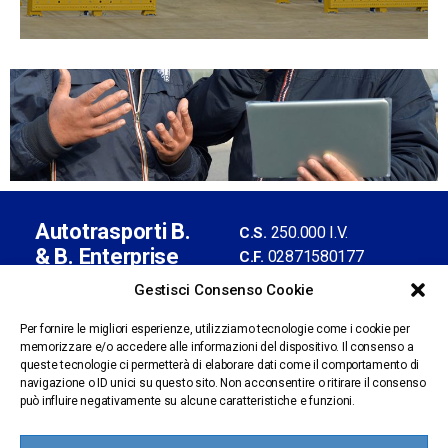
Autotrasporti B.
250.000 I.V.
C.S.
& B. Enterprise
02871580177
C.F.
S.r.l. con socio
02376900961
P.IVA
Gestisci Consenso Cookie
unico
BS-435013
REA
Iscrizione Albo
Per fornire le migliori esperienze, utilizziamo tecnologie come i cookie per
memorizzare e/o accedere alle informazioni del dispositivo. Il consenso a
n.BS
Autotrasporti
Sede legale:
queste tecnologie ci permetterà di elaborare dati come il comportamento di
1309601/X
via Artigianale, 61 -
navigazione o ID unici su questo sito. Non acconsentire o ritirare il consenso
amministrazione@pec.b
può influire negativamente su alcune caratteristiche e funzioni.
25025 Manerbio (BS)
benterprise.it