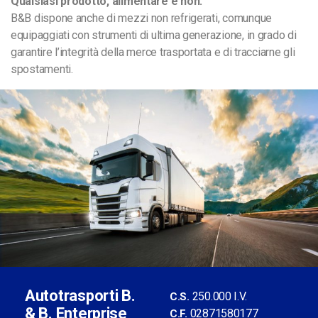
Qualsiasi prodotto, alimentare e non.
B&B dispone anche di mezzi non refrigerati, comunque
equipaggiati con strumenti di ultima generazione, in grado di
garantire l’integrità della merce trasportata e di tracciarne gli
spostamenti.
Autotrasporti B.
250.000 I.V.
C.S.
& B. Enterprise
02871580177
C.F.