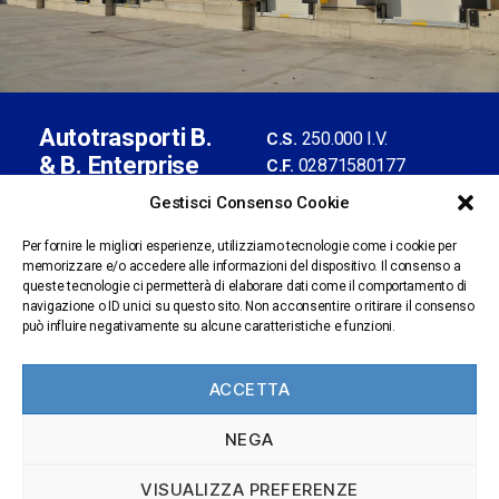
Autotrasporti B.
250.000 I.V.
C.S.
& B. Enterprise
02871580177
C.F.
S.r.l. con socio
02376900961
P.IVA
Gestisci Consenso Cookie
unico
BS-435013
REA
Iscrizione Albo
Per fornire le migliori esperienze, utilizziamo tecnologie come i cookie per
memorizzare e/o accedere alle informazioni del dispositivo. Il consenso a
n.BS
Autotrasporti
Sede legale:
queste tecnologie ci permetterà di elaborare dati come il comportamento di
1309601/X
via Artigianale, 61 -
navigazione o ID unici su questo sito. Non acconsentire o ritirare il consenso
amministrazione@pec.b
può influire negativamente su alcune caratteristiche e funzioni.
25025 Manerbio (BS)
benterprise.it
personale@pec.bbenter
ACCETTA
prise.it
Segnalazioni
NEGA
Whisteleblowing
|
Privacy policy
Cookies
VISUALIZZA PREFERENZE